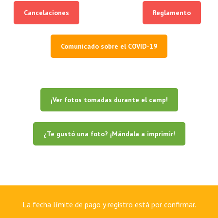
Cancelaciones
Reglamento
Comunicado sobre el COVID-19
¡Ver fotos tomadas durante el camp!
¿Te gustó una foto? ¡Mándala a imprimir!
La fecha límite de pago y registro está por confirmar.