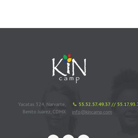
Yacatas 324, Narvarte,
55.52.57.49.37 // 55.17.93
Benito Juárez, CDMX
info@kincamp.com