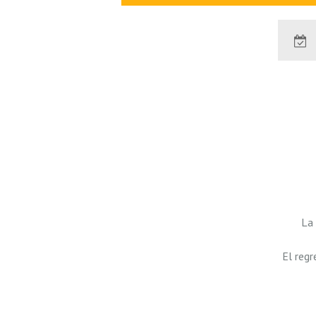
La 
El reg