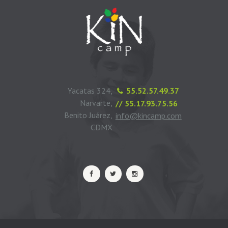
Yacatas 324,
55.52.57.49.37
Narvarte,
// 55.17.93.75.56
Benito Juárez,
info@kincamp.com
CDMX