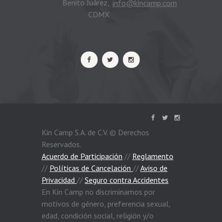
Benito Juárez,
info@kincamp.com
CDMX
Kin Camp S.A. de C.V. © Derechos
Reservados.
Acuerdo de Participación
//
Reglamento
//
Políticas de Cancelación
//
Aviso de
Privacidad
//
Seguro contra Accidentes
En Kin Camp no discriminamos por
motivos de género, preferencia sexual,
edad, condición social, religión y/o