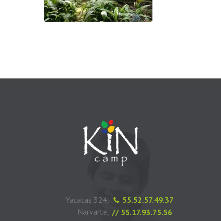
Yacatas 324,
55.52.57.49.37
Narvarte,
// 55.17.93.75.56