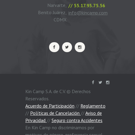
Narvarte,
// 55.17.93.75.56
Benito Juárez,
info@kincamp.com
CDMX
Kin Camp S.A. de C.V. © Derechos
Reservados.
Acuerdo de Participación
//
Reglamento
//
Políticas de Cancelación
//
Aviso de
Privacidad
//
Seguro contra Accidentes
En Kin Camp no discriminamos por
motivos de género, preferencia sexual,