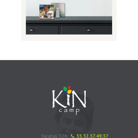
Yacatas 324,
55.52.57.49.37