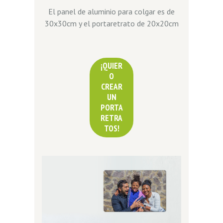
El panel de aluminio para colgar es de
30x30cm y el portaretrato de 20x20cm
¡QUIER
O
CREAR
UN
PORTA
RETRA
TOS!