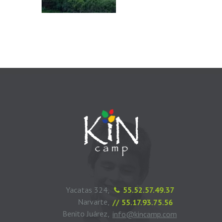
Yacatas 324,
55.52.57.49.37
Narvarte,
// 55.17.93.75.56
Benito Juárez,
info@kincamp.com