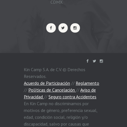
CDMX
Kin Camp S.A. de C.V. © Derechos
Reservados.
Acuerdo de Participación
//
Reglamento
//
Políticas de Cancelación
//
Aviso de
Privacidad
//
Seguro contra Accidentes
En Kin Camp no discriminamos por
motivos de género, preferencia sexual,
edad, condición social, religión y/o
¡Hola! ¿Cómo te podemos ayudar?
discapacidad, salvo por causas que