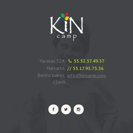
Yacatas 324,
55.52.57.49.37
Narvarte,
// 55.17.93.75.56
Benito Juárez,
info@kincamp.com
CDMX