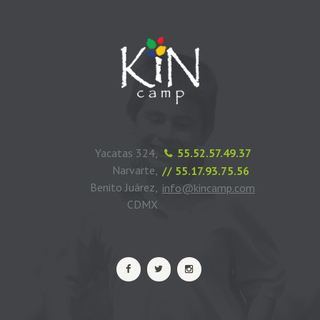
Yacatas 324,
55.52.57.49.37
Narvarte,
// 55.17.93.75.56
Benito Juárez,
info@kincamp.com
CDMX