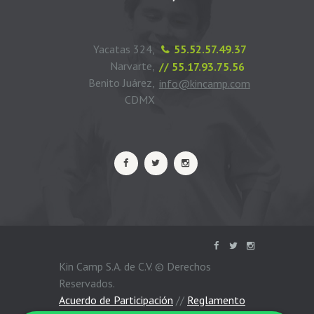
Yacatas 324,
55.52.57.49.37
Narvarte,
// 55.17.93.75.56
Benito Juárez,
info@kincamp.com
CDMX
Kin Camp S.A. de C.V. © Derechos
Reservados.
Acuerdo de Participación
//
Reglamento