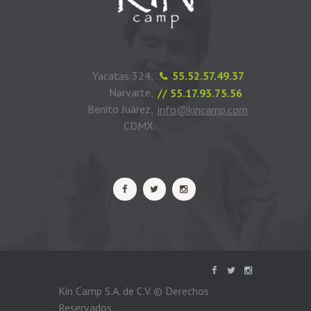
Yacatas 324,
55.52.57.49.37
Narvarte,
// 55.17.93.75.56
Benito Juárez,
info@kincamp.com
CDMX
Kin Camp S.A. de C.V. © Derechos
Reservados.