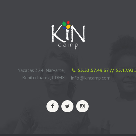
Yacatas 324, Narvarte,
55.52.57.49.37 // 55.17.93
Benito Juárez, CDMX
info@kincamp.com