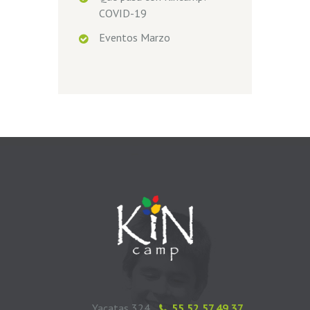
COVID-19
Eventos Marzo
Yacatas 324,
55.52.57.49.37