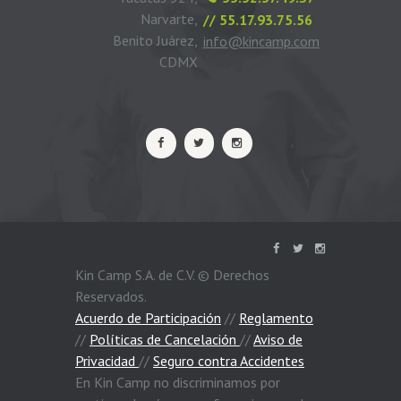
Narvarte,
// 55.17.93.75.56
Benito Juárez,
info@kincamp.com
CDMX
Kin Camp S.A. de C.V. © Derechos
Reservados.
Acuerdo de Participación
//
Reglamento
//
Políticas de Cancelación
//
Aviso de
Privacidad
//
Seguro contra Accidentes
En Kin Camp no discriminamos por