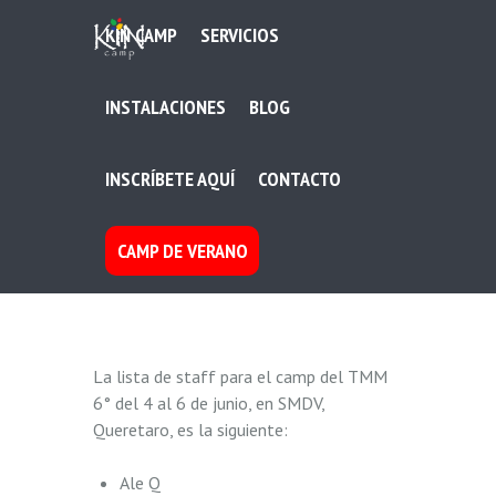
KIN CAMP
SERVICIOS
INSTALACIONES
BLOG
INSCRÍBETE AQUÍ
CONTACTO
CAMP DE VERANO
La lista de staff para el camp del TMM
6° del 4 al 6 de junio, en SMDV,
Queretaro, es la siguiente:
Ale Q