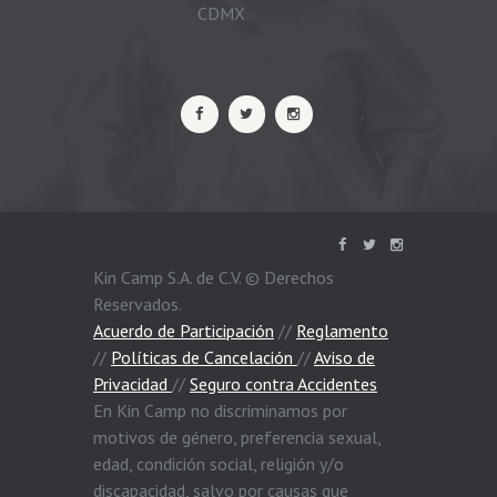
CDMX
Kin Camp S.A. de C.V. © Derechos
Reservados.
Acuerdo de Participación
//
Reglamento
//
Políticas de Cancelación
//
Aviso de
Privacidad
//
Seguro contra Accidentes
En Kin Camp no discriminamos por
motivos de género, preferencia sexual,
edad, condición social, religión y/o
discapacidad, salvo por causas que