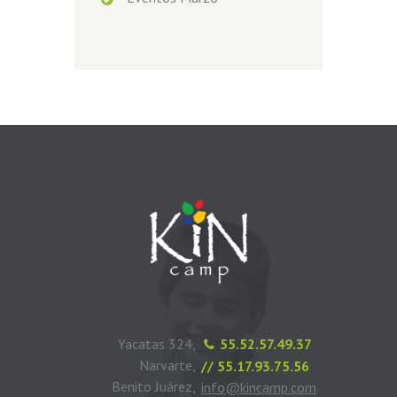
Yacatas 324,
55.52.57.49.37
Narvarte,
// 55.17.93.75.56
Benito Juárez,
info@kincamp.com