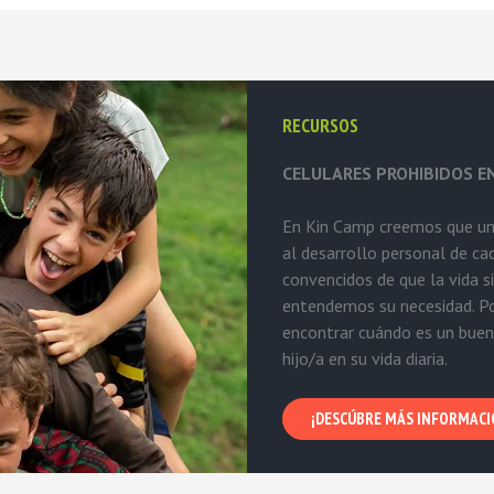
RECURSOS
CELULARES PROHIBIDOS E
En Kin Camp creemos que un
al desarrollo personal de c
convencidos de que la vida si
entendemos su necesidad. P
encontrar cuándo es un buen
hijo/a en su vida diaria.
¡DESCÚBRE MÁS INFORMACI