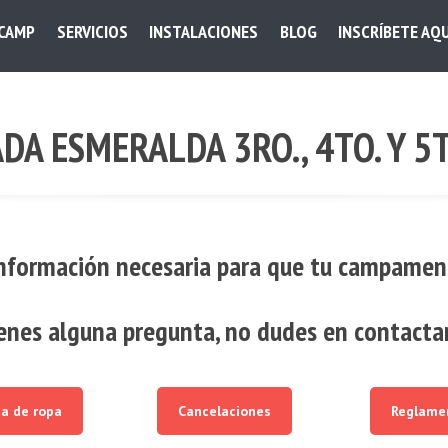
 CAMP
SERVICIOS
INSTALACIONES
BLOG
INSCRÍBETE AQU
DA ESMERALDA 3RO., 4TO. Y 5
información necesaria para que tu campamen
ienes alguna pregunta, no dudes en contacta
ta de ropa
Cancelaciones
Reglame