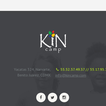
Yacatas 324, Narvarte,
55.52.57.49.37 // 55.17.93
Benito Juárez, CDMX
info@kincamp.com