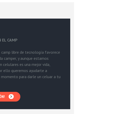
N EL CAMP
 camp libre de tecnología favorece
ada camper, y aunque estamos
n celulares es una mejor vida,
or ello queremos ayudarte a
 momento para darle un celuar a tu
ÓN!