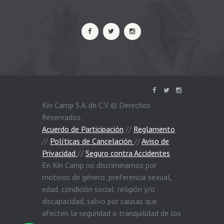
Kin Camp S.A. de C.V. © Derechos
Reservados.
Acuerdo de Participación
//
Reglamento
//
Políticas de Cancelación
//
Aviso de
Privacidad
//
Seguro contra Accidentes
En Kin Camp no discriminamos por
motivos de género, preferencia sexual,
edad, condición social, religión y/o
discapacidad, salvo por causas que
afecten la seguridad o tranquilidad de los