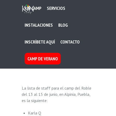
KIN CAMP
SERVICIOS
INSTALACIONES
BLOG
INSCRÍBETE AQUÍ
CONTACTO
CAMP DE VERANO
La lista de staff para el camp del Roble
del 13 al 15 de junio, en Alpinia, Puebla,
es la siguiente:
Karla Q