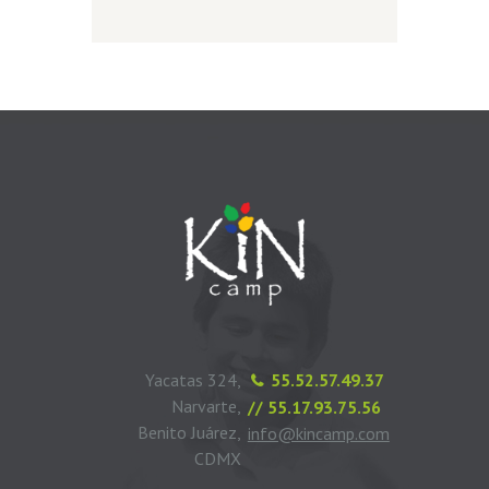
Yacatas 324,
55.52.57.49.37
Narvarte,
// 55.17.93.75.56
Benito Juárez,
info@kincamp.com
CDMX