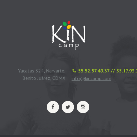
Yacatas 324, Narvarte,
55.52.57.49.37 // 55.17.93
Benito Juárez, CDMX
info@kincamp.com