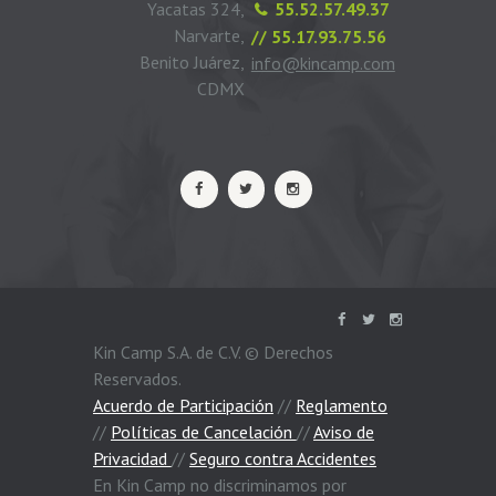
Yacatas 324,
55.52.57.49.37
Narvarte,
// 55.17.93.75.56
Benito Juárez,
info@kincamp.com
CDMX
Kin Camp S.A. de C.V. © Derechos
Reservados.
Acuerdo de Participación
//
Reglamento
//
Políticas de Cancelación
//
Aviso de
Privacidad
//
Seguro contra Accidentes
En Kin Camp no discriminamos por