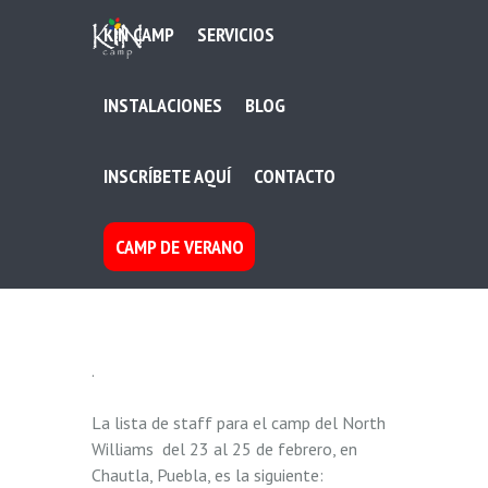
KIN CAMP
SERVICIOS
INSTALACIONES
BLOG
INSCRÍBETE AQUÍ
CONTACTO
CAMP DE VERANO
.
La lista de staff para el camp del North
Williams del 23 al 25 de febrero, en
Chautla, Puebla, es la siguiente: