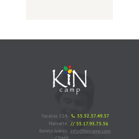
Yacatas 324,
55.52.57.49.37
Narvarte,
// 55.17.93.75.56
Benito Juárez,
info@kincamp.com
CDMX