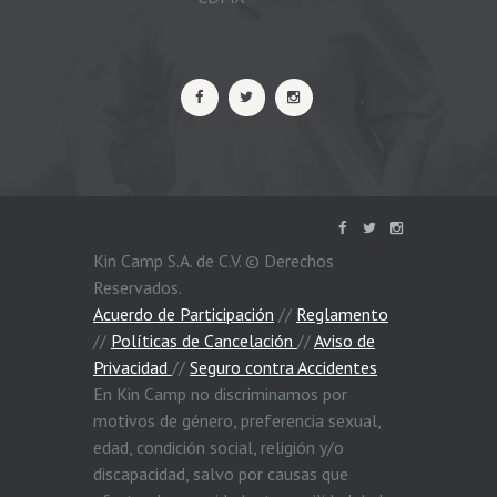
Kin Camp S.A. de C.V. © Derechos
Reservados.
Acuerdo de Participación
//
Reglamento
//
Políticas de Cancelación
//
Aviso de
Privacidad
//
Seguro contra Accidentes
En Kin Camp no discriminamos por
motivos de género, preferencia sexual,
edad, condición social, religión y/o
discapacidad, salvo por causas que