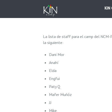
KIN
La lista de staff para el camp del NCM-P
la siguiente:
Dani Mor
Anahí
Elda
Engfui
Paty Q
Mafer Muñóz
JJ
Mike