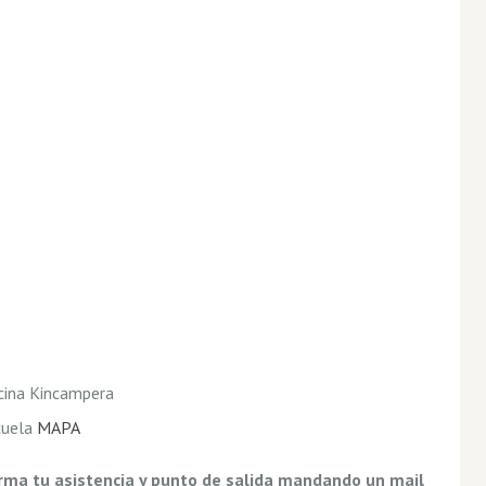
icina Kincampera
cuela
MAPA
firma tu asistencia y punto de salida mandando un mail