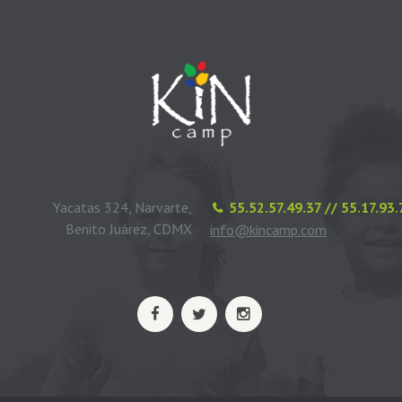
Yacatas 324, Narvarte,
55.52.57.49.37 // 55.17.93
Benito Juárez, CDMX
info@kincamp.com