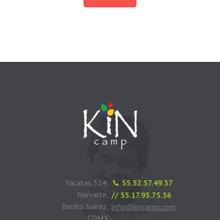
Yacatas 324,
55.52.57.49.37
Narvarte,
// 55.17.93.75.56
Benito Juárez,
info@kincamp.com
CDMX