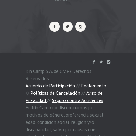
Kin Camp S.A. de C.V. © Derechos
Reservados.
Acuerdo de Participación
//
Reglamento
//
Políticas de Cancelación
//
Aviso de
Privacidad
//
Seguro contra Accidentes
En Kin Camp no discriminamos por
motivos de género, preferencia sexual,
edad, condición social, religión y/o
discapacidad, salvo por causas que