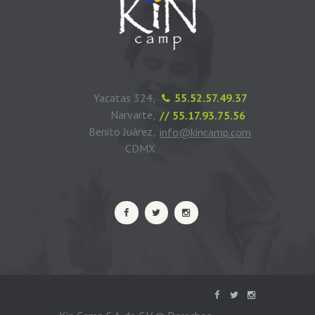
Yacatas 324,
55.52.57.49.37
Narvarte,
// 55.17.93.75.56
Benito Juárez,
info@kincamp.com
CDMX