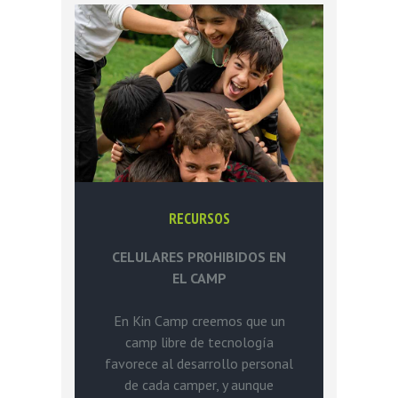
RECURSOS
CELULARES PROHIBIDOS EN
EL CAMP
En Kin Camp creemos que un
camp libre de tecnología
favorece al desarrollo personal
de cada camper, y aunque