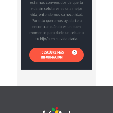
estamos convencidos de que la
vida sin celulares es una mejor
vida, entendemos su necesidad.
Por ello queremos ayudarte a
encontrar cuándo es un buen
momento para darle un celuar a
tu hijo/a en su vida diaria.
¡DESCÚBRE MÁS
INFORMACIÓN!