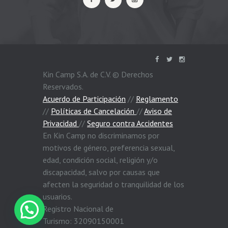
Kin Camp S.A. de C.V. © Derechos
Reservados.
Acuerdo de Participación
//
Reglamento
//
Políticas de Cancelación
//
Aviso de
Privacidad
//
Seguro contra Accidentes
En Kin Camp no discriminamos por
motivos de género, preferencia sexual,
edad, condición social, religión y/o
discapacidad, salvo por causas que
afecten la seguridad o tranquilidad de los
usuarios.
Registro Nacional de
Turismo: 32090150001