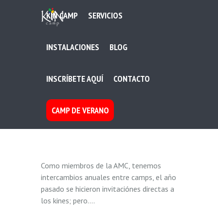
KIN CAMP
SERVICIOS
INSTALACIONES
BLOG
INSCRÍBETE AQUÍ
CONTACTO
CAMP DE VERANO
Como miembros de la AMC, tenemos
intercambios anuales entre camps, el año
pasado se hicieron invitaciónes directas a
los kines; pero….