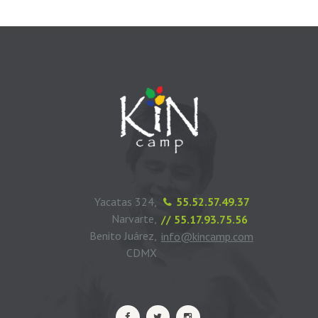
Yacatas 324,
55.52.57.49.37
Narvarte,
// 55.17.93.75.56
Benito Juárez,
info@kincamp.com
CDMX