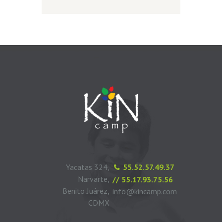
Yacatas 324,
55.52.57.49.37
Narvarte,
// 55.17.93.75.56
Benito Juárez,
info@kincamp.com
CDMX