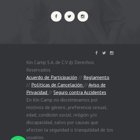
Kin Camp S.A. de C.V. © Derechos
Reservados.
Acuerdo de Participación
//
Reglamento
//
Políticas de Cancelación
//
Aviso de
Privacidad
//
Seguro contra Accidentes
En Kin Camp no discriminamos por
motivos de género, preferencia sexual,
edad, condición social, religión y/o
discapacidad, salvo por causas que
afecten la seguridad o tranquilidad de los
usuarios.