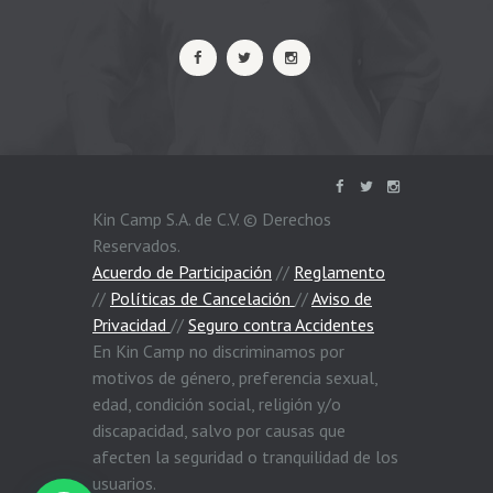
Kin Camp S.A. de C.V. © Derechos
Reservados.
Acuerdo de Participación
//
Reglamento
//
Políticas de Cancelación
//
Aviso de
Privacidad
//
Seguro contra Accidentes
En Kin Camp no discriminamos por
motivos de género, preferencia sexual,
edad, condición social, religión y/o
discapacidad, salvo por causas que
afecten la seguridad o tranquilidad de los
usuarios.