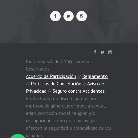
Kin Camp S.A. de C.V. © Derechos
Reservados.
Acuerdo de Participación
//
Reglamento
//
Políticas de Cancelación
//
Aviso de
Privacidad
//
Seguro contra Accidentes
En Kin Camp no discriminamos por
motivos de género, preferencia sexual,
edad, condición social, religión y/o
discapacidad, salvo por causas que
afecten la seguridad o tranquilidad de los
usuarios.