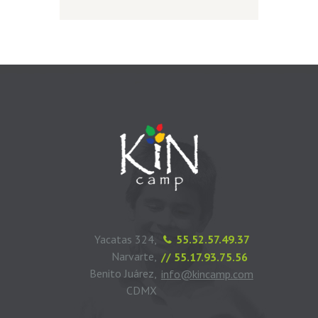
Yacatas 324,
55.52.57.49.37
Narvarte,
// 55.17.93.75.56
Benito Juárez,
info@kincamp.com
CDMX