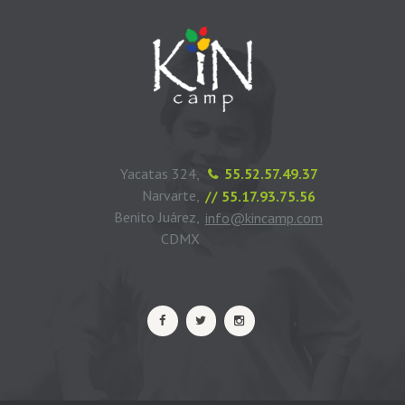
Yacatas 324,
55.52.57.49.37
Narvarte,
// 55.17.93.75.56
Benito Juárez,
info@kincamp.com
CDMX