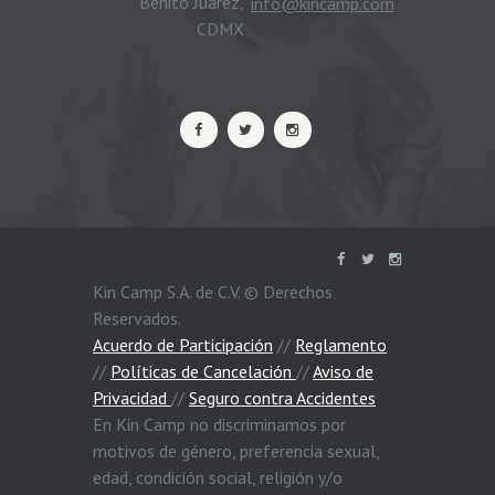
Benito Juárez,
info@kincamp.com
CDMX
Kin Camp S.A. de C.V. © Derechos
Reservados.
Acuerdo de Participación
//
Reglamento
//
Políticas de Cancelación
//
Aviso de
Privacidad
//
Seguro contra Accidentes
En Kin Camp no discriminamos por
motivos de género, preferencia sexual,
edad, condición social, religión y/o