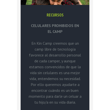
RECURSOS
CELULARES PROHIBIDOS EN
EL CAMP
En Kin Camp creemos que un
camp libre de tecnología
favorece al desarrollo personal
de cada camper, y aunque
estamos convencidos de que la
vida sin celulares es una mejor
vida, entendemos su necesidad.
Por ello queremos ayudarte a
encontrar cuándo es un buen
momento para darle un celuar a
tu hijo/a en su vida diaria.