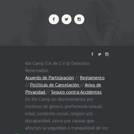
Kin Camp S.A. de C.V. © Derechos
Reservados.
Acuerdo de Participación
//
Reglamento
//
Políticas de Cancelación
//
Aviso de
Privacidad
//
Seguro contra Accidentes
En Kin Camp no discriminamos por
motivos de género, preferencia sexual,
edad, condición social, religión y/o
discapacidad, salvo por causas que
afecten la seguridad o tranquilidad de los