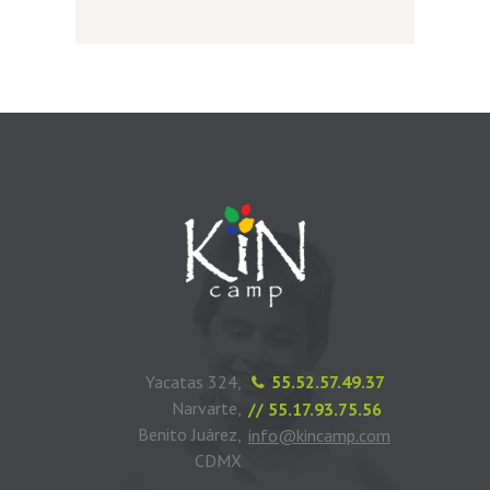
Yacatas 324,
55.52.57.49.37
Narvarte,
// 55.17.93.75.56
Benito Juárez,
info@kincamp.com
CDMX