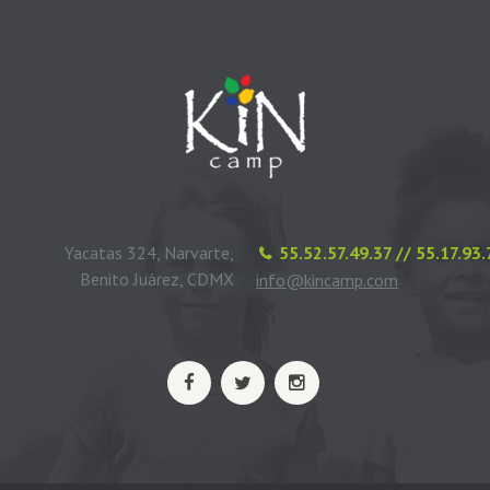
Yacatas 324, Narvarte,
55.52.57.49.37 // 55.17.93
Benito Juárez, CDMX
info@kincamp.com