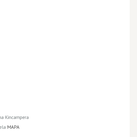
ina Kincampera
uela
MAPA