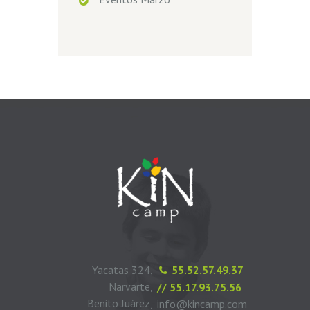
Yacatas 324,
55.52.57.49.37
Narvarte,
// 55.17.93.75.56
Benito Juárez,
info@kincamp.com