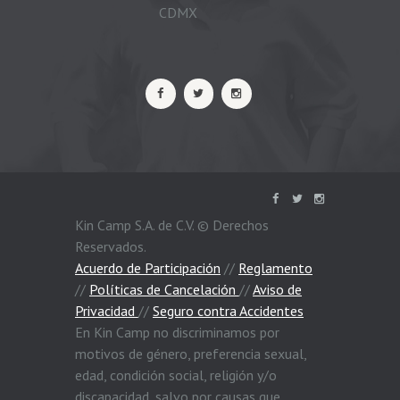
CDMX
Kin Camp S.A. de C.V. © Derechos
Reservados.
Acuerdo de Participación
//
Reglamento
//
Políticas de Cancelación
//
Aviso de
Privacidad
//
Seguro contra Accidentes
En Kin Camp no discriminamos por
motivos de género, preferencia sexual,
edad, condición social, religión y/o
discapacidad, salvo por causas que