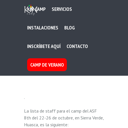
KIN CAMP
SERVICIOS
INSTALACIONES
BLOG
INSCRÍBETE AQUÍ
CONTACTO
CAMP DE VERANO
.
La lista de staff para el camp del ASF
8th del 22-26 de octubre, en Sierra Verde,
Huasca, es la siguiente: