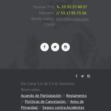
Yacatas 324,
55.52.57.49.37
Narvarte,
// 55.17.93.75.56
Benito Juárez,
info@kincamp.com
CDMX
Kin Camp S.A. de C.V. © Derechos
Reservados.
Acuerdo de Participación
//
Reglamento
//
Políticas de Cancelación
//
Aviso de
Privacidad
//
Seguro contra Accidentes