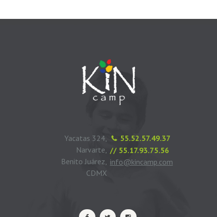
Yacatas 324,
55.52.57.49.37
Narvarte,
// 55.17.93.75.56
Benito Juárez,
info@kincamp.com
CDMX