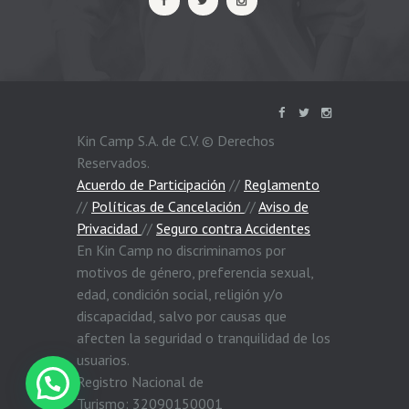
Kin Camp S.A. de C.V. © Derechos
Reservados.
Acuerdo de Participación
//
Reglamento
//
Políticas de Cancelación
//
Aviso de
Privacidad
//
Seguro contra Accidentes
En Kin Camp no discriminamos por
motivos de género, preferencia sexual,
edad, condición social, religión y/o
discapacidad, salvo por causas que
afecten la seguridad o tranquilidad de los
usuarios.
Registro Nacional de
Turismo: 32090150001