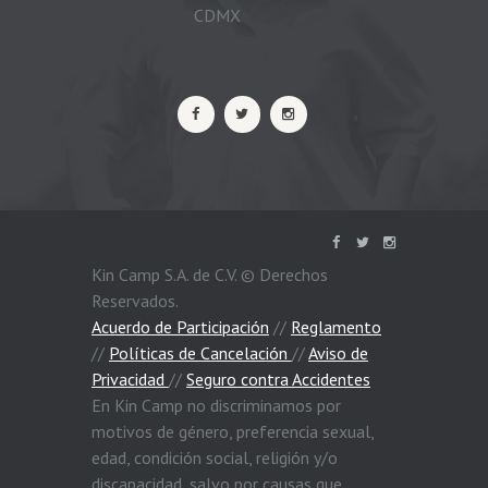
CDMX
Kin Camp S.A. de C.V. © Derechos
Reservados.
Acuerdo de Participación
//
Reglamento
//
Políticas de Cancelación
//
Aviso de
Privacidad
//
Seguro contra Accidentes
En Kin Camp no discriminamos por
motivos de género, preferencia sexual,
edad, condición social, religión y/o
discapacidad, salvo por causas que