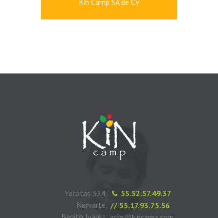
Kin Camp SA de CV
Yacatas 324,
55.52.57.49.37
Narvarte,
// 55.17.93.75.56
Benito Juárez,
info@kincamp.com