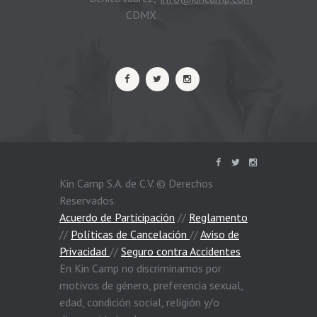
CDMX
Kin Camp S.A. de C.V. © Derechos
Reservados.
Acuerdo de Participación
//
Reglamento
//
Políticas de Cancelación
//
Aviso de
Privacidad
//
Seguro contra Accidentes
En Kin Camp no discriminamos por
motivos de género, preferencia sexual,
edad, condición social, religión y/o