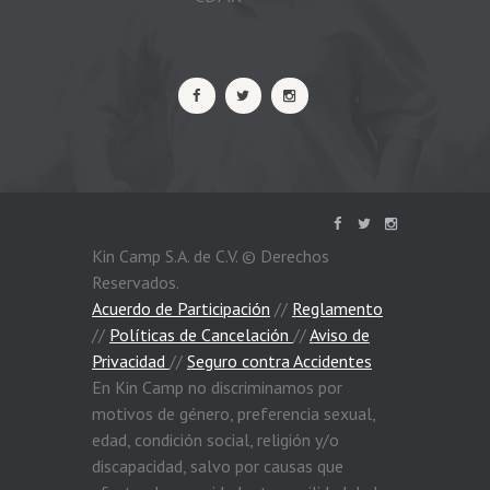
Kin Camp S.A. de C.V. © Derechos
Reservados.
Acuerdo de Participación
//
Reglamento
//
Políticas de Cancelación
//
Aviso de
Privacidad
//
Seguro contra Accidentes
En Kin Camp no discriminamos por
motivos de género, preferencia sexual,
edad, condición social, religión y/o
discapacidad, salvo por causas que