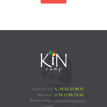
Yacatas 324,
55.52.57.49.37
Narvarte,
// 55.17.93.75.56
Benito Juárez,
info@kincamp.com
CDMX